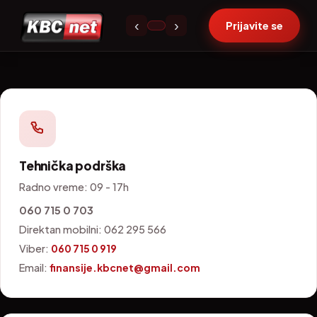
Kontakt
‹
›
Prijavite se
Tehnička podrška
Radno vreme: 09 - 17h
060 715 0 703
Direktan mobilni: 062 295 566
Viber:
060 715 0 919
Email:
finansije.kbcnet@gmail.com