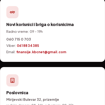
Novi korisnici i briga o korisnicima
Radno vreme: 09 - 19h
060 715 0 703
Viber:
061 88 34 385
Email:
finansije.kbcnet@gmail.com
Poslovnica
Mirijevski Bulevar 32, prizemlje