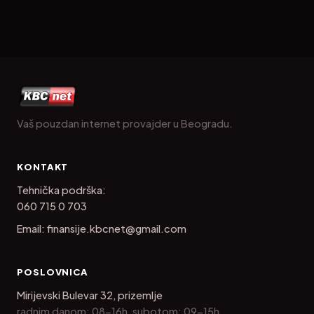
Vaš pouzdan internet provajder u Beogradu.
KONTAKT
Tehnička podrška:
060 715 0 703
Email:
finansije.kbcnet@gmail.com
POSLOVNICA
Mirijevski Bulevar 32, prizemlje
radnim danom: 08-16h, subotom: 09-15h