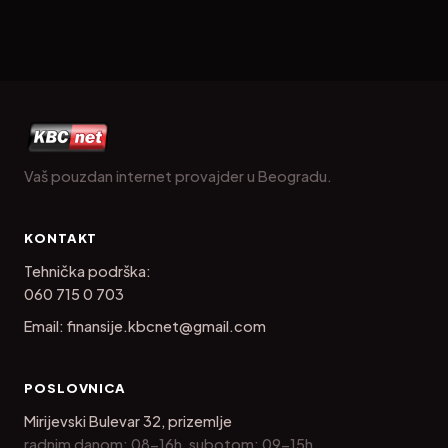
Vaš pouzdan internet provajder u Beogradu.
KONTAKT
Tehnička podrška:
060 715 0 703
Email:
finansije.kbcnet@gmail.com
POSLOVNICA
Mirijevski Bulevar 32, prizemlje
radnim danom: 08-16h, subotom: 09-15h