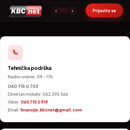
Kontakt
‹
›
Prijavite se
Tehnička podrška
Radno vreme: 09 - 17h
060 715 0 703
Direktan mobilni: 062 295 566
Viber:
060 715 0 919
Email:
finansije.kbcnet@gmail.com