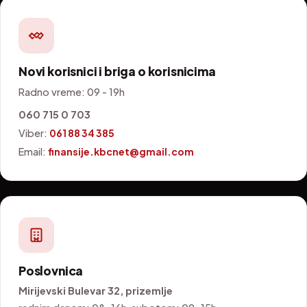
Novi korisnici i briga o korisnicima
Radno vreme: 09 - 19h
060 715 0 703
Viber:
061 88 34 385
Email:
finansije.kbcnet@gmail.com
Poslovnica
Mirijevski Bulevar 32, prizemlje