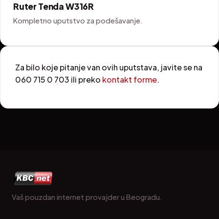
Ruter Tenda W316R
Kompletno uputstvo za podešavanje.
Za bilo koje pitanje van ovih uputstava, javite se na
060 715 0 703 ili preko
kontakt forme
.
Vaš pouzdan internet provajder u Beogradu.