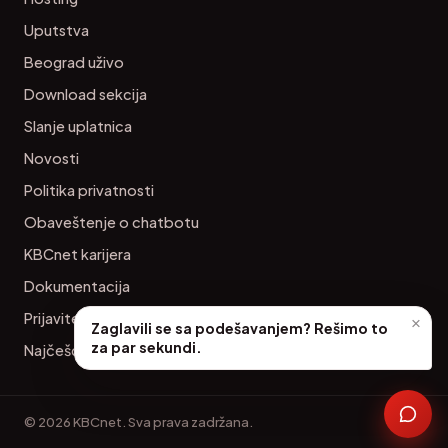
Uputstva
Beograd uživo
Download sekcija
Slanje uplatnica
Novosti
Politika privatnosti
Obaveštenje o chatbotu
KBCnet karijera
Dokumentacija
Prijavite se
×
Zaglavili se sa podešavanjem? Rešimo to
za par sekundi.
Najčešća pitanja
© 2026 KBCnet. Sva prava zadržana.