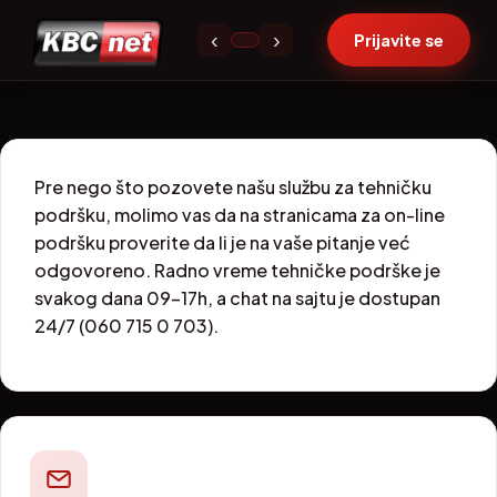
Uputstva
‹
›
Prijavite se
Pre nego što pozovete našu službu za tehničku
podršku, molimo vas da na stranicama za on-line
podršku proverite da li je na vaše pitanje već
odgovoreno. Radno vreme tehničke podrške je
svakog dana 09-17h, a chat na sajtu je dostupan
24/7 (060 715 0 703).