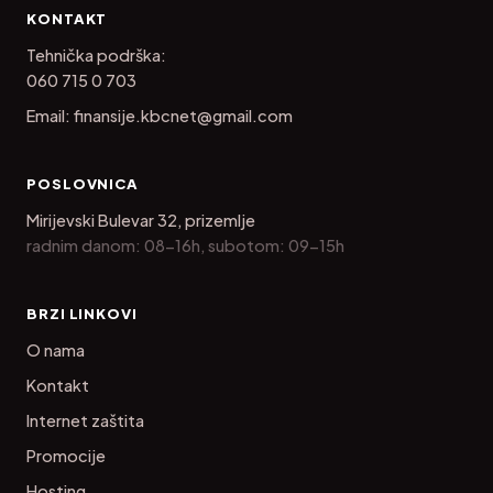
KONTAKT
Tehnička podrška:
060 715 0 703
Email:
finansije.kbcnet@gmail.com
POSLOVNICA
Mirijevski Bulevar 32, prizemlje
radnim danom: 08-16h, subotom: 09-15h
BRZI LINKOVI
O nama
Kontakt
Internet zaštita
Promocije
Hosting